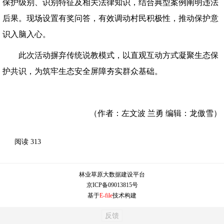
保护级别、识别特征及相关法律知识，结合典型案例阐明违法
后果。现场设置有奖问答，有效调动村民积极性，推动保护意
识入脑入心。
此次活动摒弃传统说教模式，以直观互动方式凝聚生态保
护共识，为
筑牢生态安全屏障
夯实群众基础。
（作者：左文波 兰勇 编辑：龙傲雪）
阅读
313
林业草原大数据建设平台
京ICP备09013815号
基于
E-file
技术构建
反馈